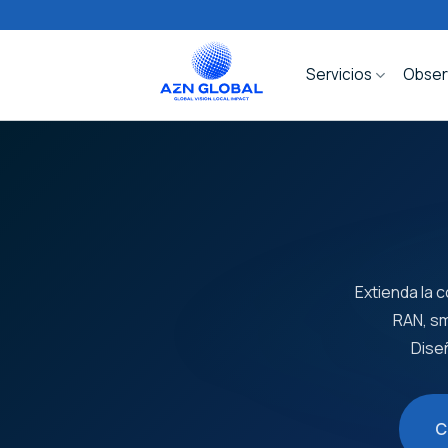
Saltar
al
contenido
Servicios
Obser
Extienda la 
RAN, sm
Dise
C