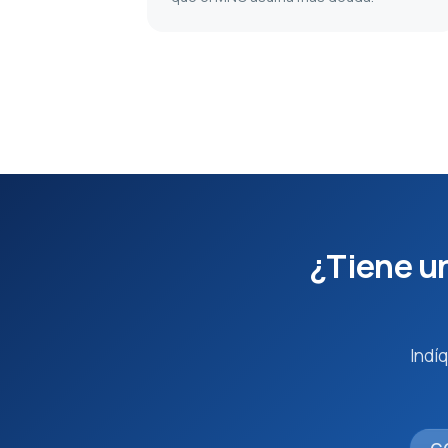
¿Tiene un
Indíq