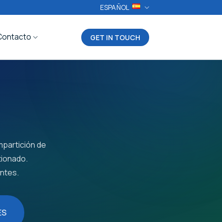
ESPAÑOL
Contacto
GET IN TOUCH
mpartición de
tionado.
ntes.
ES