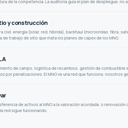
ra de la competencia. La auditoría guía el plan de despliegue, no al
tio y construcción
 civil, energía (solar, red, híbrida), backhaul (microondas, fibra, sa
a de trabajo de sitio que mata los planes de capex de los MNO.
SLA
iento de campo, logística de recambios, gestión de combustible en
os por penalizaciones. El MNO ve una red que funciona; nosotros g
var
ansferencia de activos al MNO a la valoración acordada, o renovación
 la red sigue funcionando.