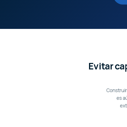
Evitar ca
Construir
es a
ext