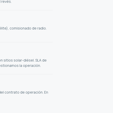
 revés.
télite), comisionado de radio.
 sitios solar-diésel. SLA de
estionamos la operación.
 del contrato de operación. En