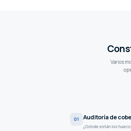
Constr
Varios mo
ope
Auditoría de cob
01
¿Dónde están los huecos