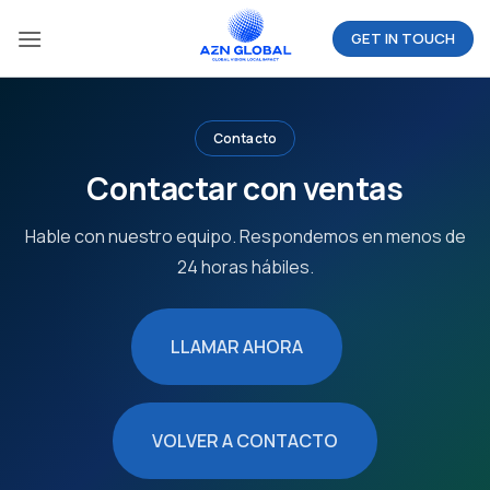
Saltar
GET IN TOUCH
al
contenido
Contacto
Contactar con ventas
Hable con nuestro equipo. Respondemos en menos de
24 horas hábiles.
LLAMAR AHORA
VOLVER A CONTACTO