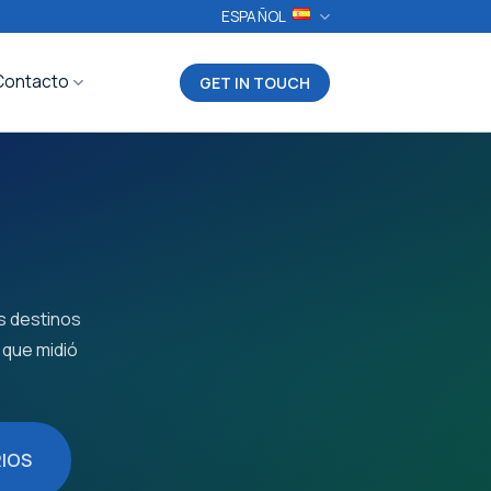
ESPAÑOL
Contacto
GET IN TOUCH
s destinos
 que midió
IOS