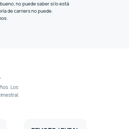
 bueno, no puede saber si lo está
ría de carriers no puede.
mos.
.
ños. Los
imestral.