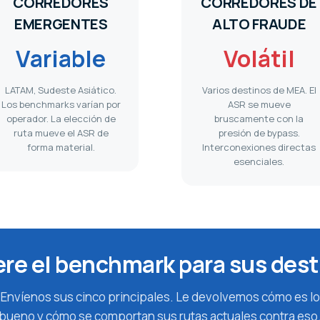
CORREDORES
CORREDORES DE
EMERGENTES
ALTO FRAUDE
Variable
Volátil
LATAM, Sudeste Asiático.
Varios destinos de MEA. El
Los benchmarks varían por
ASR se mueve
operador. La elección de
bruscamente con la
ruta mueve el ASR de
presión de bypass.
forma material.
Interconexiones directas
esenciales.
re el benchmark para sus des
Envíenos sus cinco principales. Le devolvemos cómo es lo
bueno y cómo se comportan sus rutas actuales contra eso