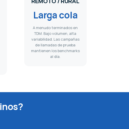
REMOTO / RURAL
Larga cola
A menudo terminados en
TDM. Bajo volumen, alta
variabilidad. Las campañas
de llamadas de prueba
mantienen los benchmarks
al día.
tinos?
.