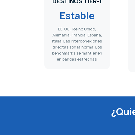
DESTINOS TIER-1
Estable
EE. UU., Reino Unido,
Alemania, Francia, España,
Italia. Las interconexiones
directas son la norma. Los
benchmarks se mantienen
en bandas estrechas.
¿Quie